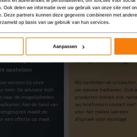
. Ook delen we informatie over uw gebruik van onze site met on
e. Deze partners kunnen deze gegevens combineren met andere i
erzameld op basis van uw gebruik van hun services.
Aanpassen
nsen bespreken en
3: Afspraak montage
te opstellen
 uw wensen bij onze
Wij bestellen de producten
r neer. De adviseur kijkt
uw nieuwe badkamer. Zodra
 naar de mogelijkheden
producten binnen zijn, nem
badkamer. Aan de hand van
wij telefonisch contact met
viesgesprek maakt de
voor het maken van een
ur een offerte op maat
afspraak voor montage.