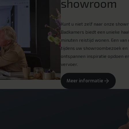
showroom
Kunt u niet zelf naar onze sh
Badkamers biedt een unieke haa
minuten reistijd wonen. Een van o
tijdens uw showroombezoek en br
ontspannen inspiratie opdoen en
vervoer.
Meer informatie