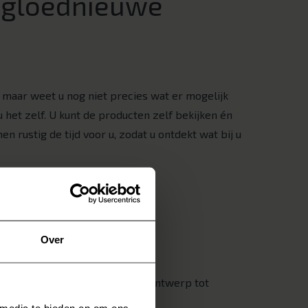
 gloednieuwe
maar weet u nog niet precies wat er mogelijk
het zelf. U kunt de producten zelf bekijken én
 rustig de tijd voor u, zodat u ontdekt wat bij u
Over
aliteit met topkwaliteit van ontwerp tot
 media te bieden en om ons