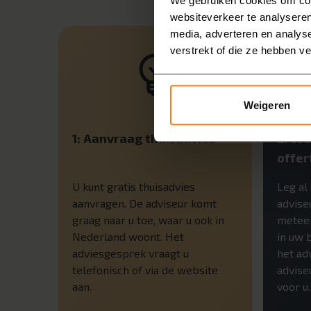
websiteverkeer te analyseren
media, adverteren en analys
verstrekt of die ze hebben v
Weigeren
1: Aanvraag thuisadvies
2: We
offer
U kunt gratis thuisadvies
Leg al
aanvragen. De adviseur komt
adviseu
graag naar u toe, waar u ook in
meteen
Nederland woont. Het
in uw 
adviesgesprek vraagt u
het ad
telefonisch of via de website
advise
aan.
voor u.