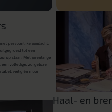
rs
et persoonlijke aandacht.
 uitgegroeid tot een
oorop staan. Met jarenlange
t een volledige, zorgeloze
tabel, veilig én mooi
Haal- en bre