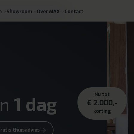
n
Showroom
Over MAX
Contact
Nu tot
in
1 dag
€ 2.000,-
korting
ratis thuisadvies