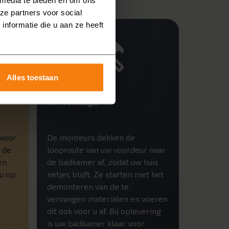
ze partners voor social
nformatie die u aan ze heeft
Alles toestaan
4: Montage
 voor
De monteurs dekken de
 de
looproute van uw voordeur naar
en
de badkamer af, zodat uw huis
 u op
netjes blijft. Ze starten met het
demonteren van de te
vervangen materialen en voeren
dit ook voor u af. Bij oplevering
is uw badkamer klaar voor