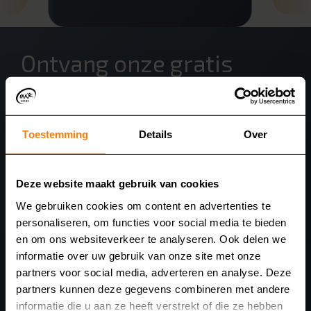
Ontvang onze gratis
brochure
Wilt u meer inspiratie opdoen en alle mogelijkheden
Toestemming
Details
Over
bekijken? Vraag dan alvast onze gratis brochure aan.
Vervolgens kunt u in de showroom alles in het echt
bekijken.
Deze website maakt gebruik van cookies
We gebruiken cookies om content en advertenties te
Vraag uw gratis brochure aan
personaliseren, om functies voor social media te bieden
en om ons websiteverkeer te analyseren. Ook delen we
informatie over uw gebruik van onze site met onze
partners voor social media, adverteren en analyse. Deze
partners kunnen deze gegevens combineren met andere
informatie die u aan ze heeft verstrekt of die ze hebben