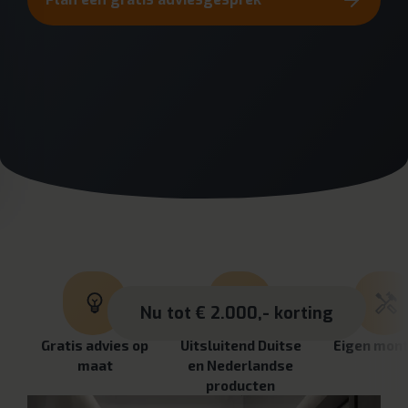
Nu tot € 2.000,- korting
Gratis advies op
Uitsluitend Duitse
Eigen mon
maat
en Nederlandse
producten