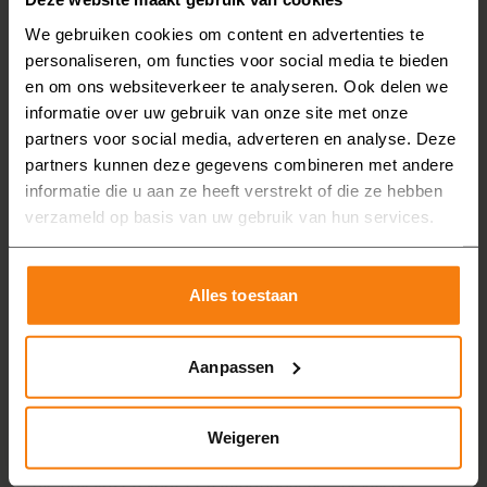
hebben wij al meer dan 10.000 klanten geholpen met
We gebruiken cookies om content en advertenties te
personaliseren, om functies voor social media te bieden
een gedeeltelijke of gehele badkamerrenovatie. We
en om ons websiteverkeer te analyseren. Ook delen we
scoren zelfs een 4,4/5 op basis van 100+
reviews
.
informatie over uw gebruik van onze site met onze
Daar zijn we ontzettend trots op!
partners voor social media, adverteren en analyse. Deze
partners kunnen deze gegevens combineren met andere
informatie die u aan ze heeft verstrekt of die ze hebben
verzameld op basis van uw gebruik van hun services.
Profiteer nu van de kortingsactie bij MAX
Badkamers en krijg tot wel € 2.000,- korting op uw
Alles toestaan
nieuwe badkamer.
Inloopdouches bij
Aanpassen
klanten thuis
Bekijk actie
Weigeren
Bent u benieuwd naar voor- en nafoto’s van klanten
die ook kozen voor een inloopdouche? Bekijk de