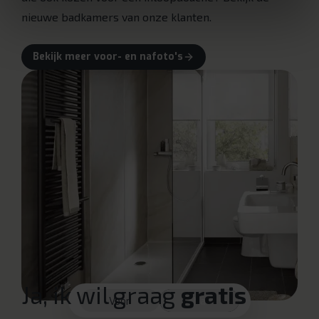
nieuwe badkamers van onze klanten.
Bekijk meer voor- en nafoto's
Ja, ik wil graag
gratis
Voor
Na