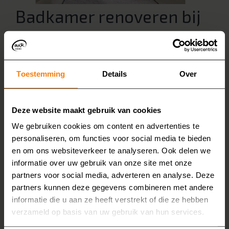
Badkamer renoveren bij
MAX Badkamers?
Toestemming
Details
Over
Wilt u uw badkamer renoveren, maar wilt u geen
grote verbouwing met veel breekwerk? Geen
zorgen. MAX Badkamers verzorgt uw
Deze website maakt gebruik van cookies
badkamerrenovatie met minimaal breekwerk. We
We gebruiken cookies om content en advertenties te
plaatsen bijvoorbeeld onze wandpanelen tegen de
personaliseren, om functies voor social media te bieden
oude tegels heen en vervangen uw huidige douche
en om ons websiteverkeer te analyseren. Ook delen we
voor een inloopdouche.
informatie over uw gebruik van onze site met onze
partners voor social media, adverteren en analyse. Deze
Bij MAX Badkamers kiest u voor kwaliteit, veiligheid
partners kunnen deze gegevens combineren met andere
en comfort. Maak een afspraak voor een vrijblijvend
informatie die u aan ze heeft verstrekt of die ze hebben
adviesgesprek en wij toveren uw huidige badkamer
verzameld op basis van uw gebruik van hun services.
om tot een luxe en veilige plek waar u jaren van kunt