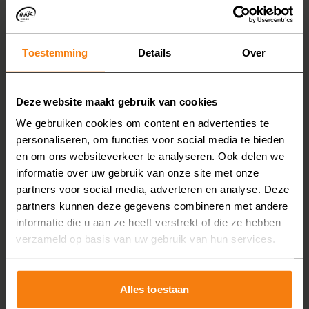
met een Sunshower
Het gebruik van de Sunshower is simpel: met één
Toestemming
Details
Over
Ontvang nu tot €
druk op de knop activeert u het licht. U stelt zelf de
2.000,- korting
duur en intensiteit in. Zo past u elke douchebeurt aan
Deze website maakt gebruik van cookies
uw persoonlijke voorkeur en behoefte aan.
We gebruiken cookies om content en advertenties te
personaliseren, om functies voor social media te bieden
en om ons websiteverkeer te analyseren. Ook delen we
informatie over uw gebruik van onze site met onze
partners voor social media, adverteren en analyse. Deze
partners kunnen deze gegevens combineren met andere
informatie die u aan ze heeft verstrekt of die ze hebben
verzameld op basis van uw gebruik van hun services.
Profiteer nu van de kortingsactie bij MAX
Badkamers en krijg tot wel € 2.000,- korting op uw
Alles toestaan
nieuwe badkamer.