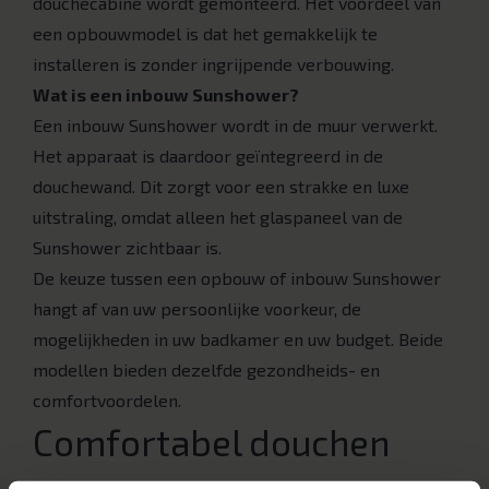
douchecabine wordt gemonteerd. Het voordeel van
een opbouwmodel is dat het gemakkelijk te
installeren is zonder ingrijpende verbouwing.
Wat is een inbouw Sunshower?
Een inbouw Sunshower wordt in de muur verwerkt.
Het apparaat is daardoor geïntegreerd in de
douchewand. Dit zorgt voor een strakke en luxe
uitstraling, omdat alleen het glaspaneel van de
Sunshower zichtbaar is.
De keuze tussen een opbouw of inbouw Sunshower
hangt af van uw persoonlijke voorkeur, de
mogelijkheden in uw badkamer en uw budget. Beide
modellen bieden dezelfde gezondheids- en
comfortvoordelen.
Comfortabel douchen