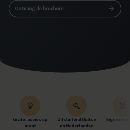
Ontvang de brochure
Gratis advies op
Uitsluitend Duitse
Eigen mon
maat
en Nederlandse