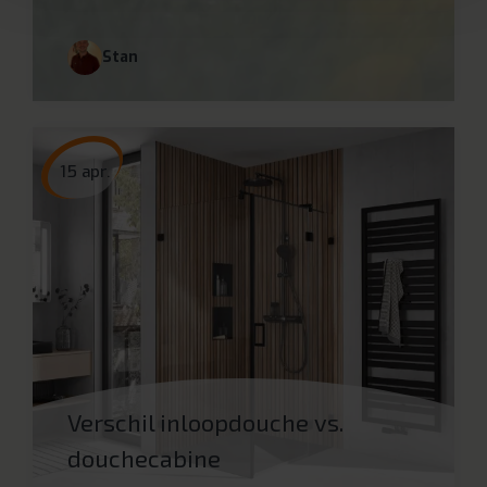
Stan
15 apr.
Verschil inloopdouche vs.
douchecabine