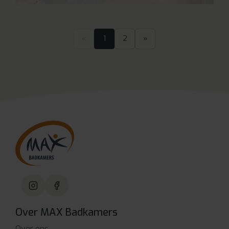
«
1
2
»
Over MAX Badkamers
Over ons