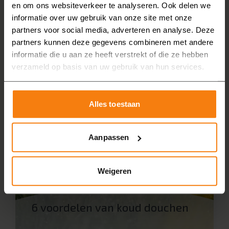
schoonmaken
en om ons websiteverkeer te analyseren. Ook delen we
informatie over uw gebruik van onze site met onze
partners voor social media, adverteren en analyse. Deze
Stan
partners kunnen deze gegevens combineren met andere
informatie die u aan ze heeft verstrekt of die ze hebben
verzameld op basis van uw gebruik van hun services.
13 mei
Alles toestaan
Aanpassen
Weigeren
6 voordelen van koud douchen