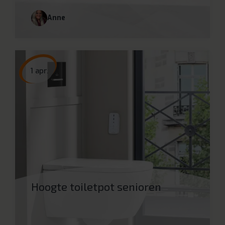
Anne
1 apr.
Hoogte toiletpot senioren