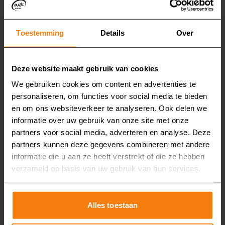
Een thermostaatkraan zorgt ervoor dat het water
snel op de juiste temperatuur komt en deze ook
constant blijft. Daardoor hoeft er minder water weg
Toestemming
Details
Over
te lopen voordat het warm is. Dat bespaart niet
alleen water, maar ook energie. Daarnaast verhoogt
Deze website maakt gebruik van cookies
het het comfort én de veiligheid, omdat de
We gebruiken cookies om content en advertenties te
temperatuur niet plotseling verandert.
personaliseren, om functies voor social media te bieden
5. Zet de douche uit tijdens het inzepen
en om ons websiteverkeer te analyseren. Ook delen we
Tijdens het inzepen, haren wassen of het laten
informatie over uw gebruik van onze site met onze
intrekken van conditioner stroomt er vaak ongemerkt
partners voor social media, adverteren en analyse. Deze
veel water weg. Zonde, want met één simpele
partners kunnen deze gegevens combineren met andere
handeling, namelijk het even uitzetten van de douche,
informatie die u aan ze heeft verstrekt of die ze hebben
verzameld op basis van uw gebruik van hun services.
bespaart u veel water. Hetzelfde geldt als u uw
tanden poetst onder de douche. Laat het water
alleen lopen wanneer u het écht gebruikt.
Alles toestaan
6. Kies voor een douchebeurt in plaats van een