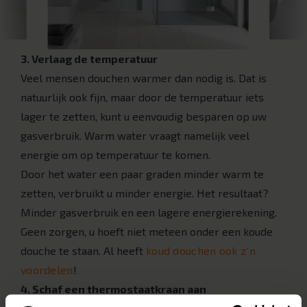
3. Verlaag de temperatuur
Veel mensen douchen warmer dan nodig is. Dat is
natuurlijk ook fijn, maar door de temperatuur iets
lager te zetten, kunt u eenvoudig besparen op uw
gasverbruik. Warm water vraagt namelijk veel
energie om op temperatuur te komen.
Door het water een paar graden minder warm te
zetten, verbruikt u minder energie. Het resultaat?
Minder gasverbruik en een lagere energierekening.
Geen zorgen, u hoeft niet meteen onder een koude
douche te staan. Al heeft
koud douchen ook z’n
voordelen
!
4. Schaf een thermostaatkraan aan