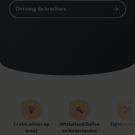
Ontvang de brochure
Gratis advies op
Uitsluitend Duitse
Eigen mon
maat
en Nederlandse