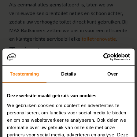
Als eenmaal alles geïnstalleerd is, laten we uw
vernieuwde seniorentoilet netjes en schoon achter,
zodat u uw verhoogde toilet direct kunt gebruiken. Bij
MAX Badkamers zetten we ons in voor een efficiënte
en klantgerichte service bij elke
toiletrenovatie
.
Traject van een
seniorentoilet plaatsen
Toestemming
Details
Over
Ontvang nu tot €
Bekijk onze gratis
brochure
. In de brochure staan
2.000,- korting
voor- en nafoto’s van mensen die kozen voor een
Deze website maakt gebruik van cookies
nieuwe seniorentoilet van MAX Badkamers. Zo kunt u
We gebruiken cookies om content en advertenties te
alvast ideeën en inspiratie opdoen.
personaliseren, om functies voor social media te bieden
Ontvang
(thuis)advies op maat
. Wij luisteren naar uw
en om ons websiteverkeer te analyseren. Ook delen we
wensen en geven advies.
informatie over uw gebruik van onze site met onze
We gaan uw huidige toilet inmeten.
partners voor social media, adverteren en analyse. Deze