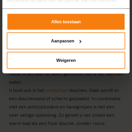
verzameld op basis van uw gebruik van hun services.
5. Instapbad
Alles toestaan
Een gewoon bad is vaak lastig in- en uit te stappen.
De badrand is hoog en de bodem glad. Een instapbad
Aanpassen
biedt hiervoor een veilige oplossing. Dit type bad
heeft een ingebouwde deur. U opent de deur, stapt
Weigeren
veilig in bad en gaat zitten op een stevige zitting.
Nadat u het deurtje heeft gesloten, vult u het bad met
water.
U kunt ook in het
instapbad
douchen. Vaak wordt er
een douchewand of scherm geplaatst. In combinatie
met een antislipbodem en handgrepen is het een
zeer veilige oplossing. Zo geniet u van zowel een
warm bad als een fijne douche, zonder risico.