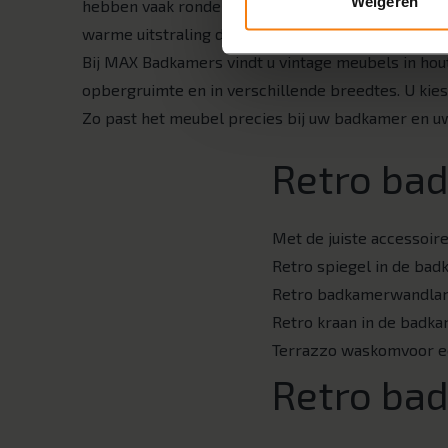
Weigeren
hebben vaak ronde vormen, sierlijke grepen en sta
warme uitstraling die doet denken aan vroeger, m
Bij MAX Badkamers vindt u vintage meubels in ho
opbergruimte en in verschillende breedtes. U kiest
Zo past het meubel precies bij uw badkamer en u
Retro ba
Met de juiste accessoire
Retro spiegel in de bad
Retro badkamerwandlam
Retro kraan in de badka
Terrazzo waskomvoor e
Retro ba