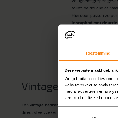
Veiligheidsgrepen geven 
toilet, de douche of naa
Hierdoor passen ze perf
Instapbad met deurtje
Wilt u graag blijven bad
een deurtje, zodat u nie
Douche wc
Een
douche wc
is een t
Toestemming
fris gevoel. Dit geeft c
Lees alle voordele
Deze website maakt gebruik
We gebruiken cookies om cont
Vintage badkamerm
websiteverkeer te analyseren
media, adverteren en analys
verstrekt of die ze hebben v
Een vintage badkamermeubel of retro badkamer
direct sfeer, zeker met een retro wastafel en een