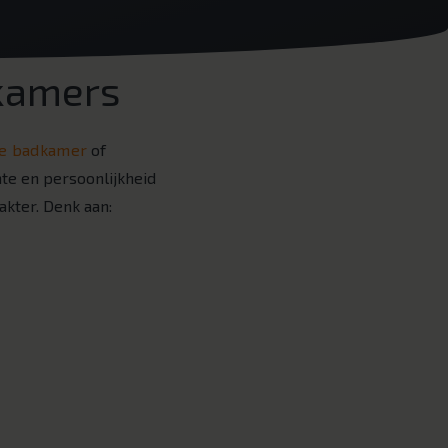
kamers
ke badkamer
of
mte en persoonlijkheid
akter. Denk aan: