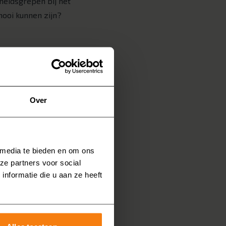
gheidsgrepen bij het
mooi kunnen zijn?
iets voor u. Dit bad heeft
nigt en zorgt voor een
Over
 media te bieden en om ons
ze partners voor social
nformatie die u aan ze heeft