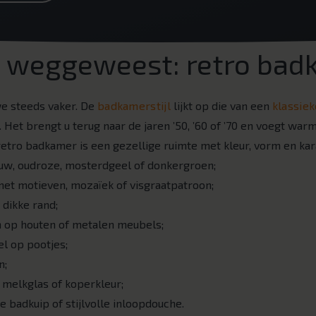
n weggeweest: retro bad
e steeds vaker. De
badkamerstijl
lijkt op die van een
klassie
. Het brengt u terug naar de jaren ’50, ’60 of ’70 en voegt war
retro badkamer is een gezellige ruimte met kleur, vorm en kar
uw, oudroze, mosterdgeel of donkergroen;
et motieven, mozaïek of visgraatpatroon;
dikke rand;
op houten of metalen meubels;
 op pootjes;
n;
melkglas of koperkleur;
de badkuip of stijlvolle inloopdouche.