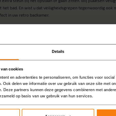
extra steun bij het opstaan of gaan zitten. Wij plaatsen veili
st het bad. En wist u dat veiligheidsgrepen tegenwoordig ook 
ect in uw retro badkamer.
en, maar vindt u het instappen moeilijk? Dan is een
instapbad
t meer over de rand hoeft te stappen. Veilig en prettig.
oilet met ingebouwde bidetfunctie. Een zachte waterstraal rei
Details
omfort én hygiëne, vooral als u wat moeilijker beweegt.
n van wandpanelen
 van cookies
ent en advertenties te personaliseren, om functies voor social
eubels
. Ook delen we informatie over uw gebruik van onze site met on
e. Deze partners kunnen deze gegevens combineren met andere i
erzameld op basis van uw gebruik van hun services.
meubel geeft uw badkamer
 retro kraan. Deze meubels