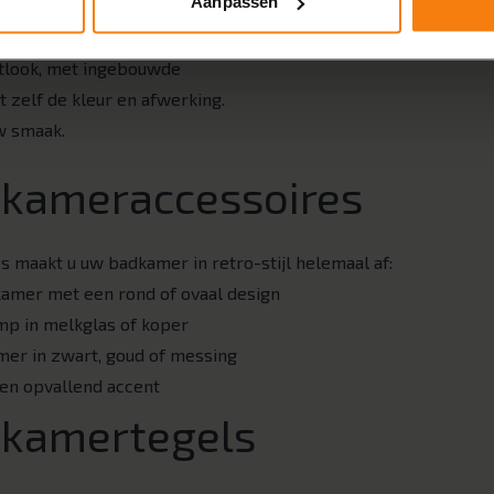
Aanpassen
an op pootjes. Zo krijgt u een
aar dan met het gemak van nu.
utlook, met ingebouwde
 zelf de kleur en afwerking.
w smaak.
dkameraccessoires
s maakt u uw badkamer in retro-stijl helemaal af:
kamer met een rond of ovaal design
p in melkglas of koper
mer in zwart, goud of messing
en opvallend accent
dkamertegels