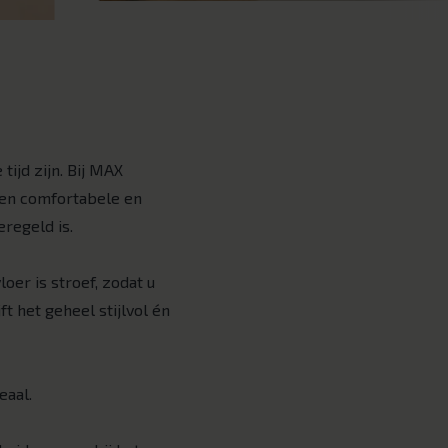
ijd zijn. Bij MAX
een comfortabele en
eregeld is.
er is stroef, zodat u
ft het geheel stijlvol én
eaal.