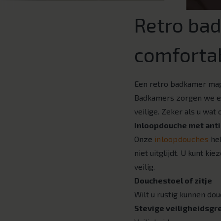
Retro bad
comforta
Een retro badkamer mag d
Badkamers zorgen we er
veilige. Zeker als u wat
Inloopdouche met anti
Onze
inloopdouches
heb
niet uitglijdt. U kunt ki
veilig.
Douchestoel of zitje
Wilt u rustig kunnen dou
Stevige veiligheidsgr