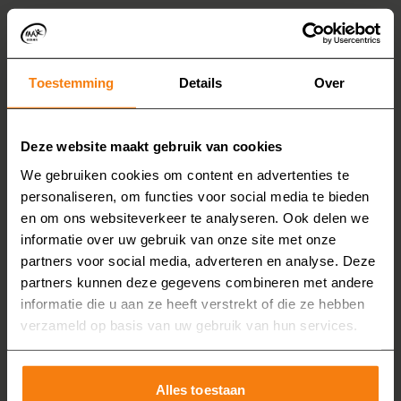
praktisch en stijlvol. Meestal in een lichte kleur zoals
wit of grijs, met een gladde afwerking die makkelijk
schoon te houden is. Een badkamermeubel in een
Toestemming
Details
Over
basic badkamer moet genoeg ruimte hebben voor
handdoeken en verzorgingsproducten, zodat u alles
netjes op kunt bergen. Tot slot kunt u kiezen voor
Deze website maakt gebruik van cookies
bijpassende accessoires: een handdoekhaak, een
We gebruiken cookies om content en advertenties te
rekje in de douche of een spiegel met verlichting.
personaliseren, om functies voor social media te bieden
Ook kunnen we veiligheidsgrepen plaatsen.
en om ons websiteverkeer te analyseren. Ook delen we
informatie over uw gebruik van onze site met onze
Laat u adviseren door
partners voor social media, adverteren en analyse. Deze
partners kunnen deze gegevens combineren met andere
MAX Badkamers
informatie die u aan ze heeft verstrekt of die ze hebben
verzameld op basis van uw gebruik van hun services.
Wilt u een badkamer die overzichtelijk, veilig en
makkelijk in gebruik is? Kies dan voor een basic
Alles toestaan