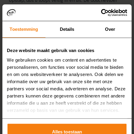
kan worden uitgevoerd in een aardetint, zoals grijs.
Zo vormt het één geheel met de rest van de
badkamer.
Toestemming
Details
Over
2. Instapbad in neutrale kleur
Wilt u liever blijven baden? Kies dan voor een
comfortabel
instapbad
. Deze zijn er ook in neutrale
Deze website maakt gebruik van cookies
kleuren die goed passen bij aardse tinten, zoals
We gebruiken cookies om content en advertenties te
beige. Een instapbad biedt gemak én ontspanning.
personaliseren, om functies voor social media te bieden
en om ons websiteverkeer te analyseren. Ook delen we
3. Verhoogd toilet
informatie over uw gebruik van onze site met onze
Een
verhoogd toilet
is makkelijker in gebruik als u
partners voor social media, adverteren en analyse. Deze
moeite heeft met zitten of opstaan. U merkt het
partners kunnen deze gegevens combineren met andere
verschil direct. De muur achter het toilet kan bekleed
informatie die u aan ze heeft verstrekt of die ze hebben
worden met een wandpaneel in een warme kleur,
verzameld op basis van uw gebruik van hun services.
zodat het geheel stijlvol oogt. U kunt ook kiezen voor
een
douche wc
voor extra comfort en hygiene.
Alles toestaan
4. Antislipvloeren