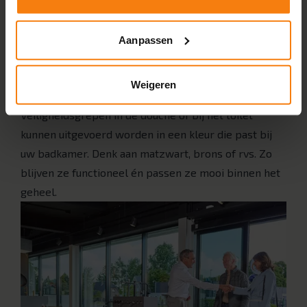
Veiligheid op de vloer is belangrijk. Bij MAX
Badkamers gebruiken we hoogwaardige
Aanpassen
antislipvloeren, zodat u zich geen zorgen hoeft te
maken over uitglijden.
Weigeren
5. Veiligheidsgrepen in stijl
Veiligheidsgrepen in de douche of bij het toilet
kunnen uitgevoerd worden in een kleur die past bij
uw badkamer. Denk aan matzwart, brons of rvs. Zo
blijven ze functioneel én passen ze mooi binnen het
geheel.