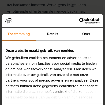
uw badkamer inmeten. Vervolgens krijgt u een
vrijblijvende offerte van de nieuwe badkamer.
4. Demonteren en afvoeren
Als alles akkoord is, beginnen we met het
demonteren van uw oude badkamer. Het materiaal
Toestemming
Details
Over
voeren we af, zodat u daar geen omkijken naar heeft.
5. Nieuwe badkamer installeren
Deze website maakt gebruik van cookies
Onze eigen monteurs installeren vervolgens de
We gebruiken cookies om content en advertenties te
badkamer bij u in Zwolle. Ze laten de badkamer
personaliseren, om functies voor social media te bieden
bezemschoon achter. Vervolgens kunt u genieten van
en om ons websiteverkeer te analyseren. Ook delen we
informatie over uw gebruik van onze site met onze
uw nieuwe badkamer!
partners voor social media, adverteren en analyse. Deze
Kosten van een
partners kunnen deze gegevens combineren met andere
informatie die u aan ze heeft verstrekt of die ze hebben
badkamerrenovatie
verzameld op basis van uw gebruik van hun services.