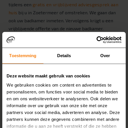
tijdens een
gratis en vrijblijvend adviesgesprek aan
huis
bij u in Zoetermeer of omstreken. We gaan dan
ook uw badkamer inmeten. Vervolgens krijgt u een
vrijblijvende offerte van de nieuwe badkamer.
4. Demonteren en afvoeren
Als alles akkoord is, beginnen we met het
demonteren van uw oude badkamer. Het materiaal
Toestemming
Details
Over
voeren we af, zodat u daar geen omkijken naar heeft.
5. Nieuwe badkamer installeren
Deze website maakt gebruik van cookies
Onze eigen monteurs installeren vervolgens de
We gebruiken cookies om content en advertenties te
badkamer bij u in Zoetermeer. Ze laten de badkamer
personaliseren, om functies voor social media te bieden
en om ons websiteverkeer te analyseren. Ook delen we
bezemschoon achter. Vervolgens kunt u genieten van
informatie over uw gebruik van onze site met onze
uw nieuwe badkamer!
partners voor social media, adverteren en analyse. Deze
Kosten van een
partners kunnen deze gegevens combineren met andere
informatie die u aan ze heeft verstrekt of die ze hebben