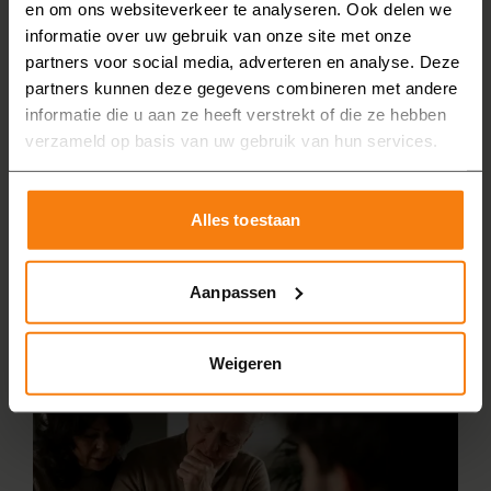
en om ons websiteverkeer te analyseren. Ook delen we
de nieuwe badkamer.
informatie over uw gebruik van onze site met onze
4. Demonteren en afvoeren
partners voor social media, adverteren en analyse. Deze
partners kunnen deze gegevens combineren met andere
Als alles akkoord is, beginnen we met het
informatie die u aan ze heeft verstrekt of die ze hebben
demonteren van uw oude badkamer. Het materiaal
verzameld op basis van uw gebruik van hun services.
voeren we af, zodat u daar geen omkijken naar heeft.
5. Nieuwe badkamer installeren
Alles toestaan
Onze eigen monteurs installeren vervolgens de
badkamer bij u in Twente. Ze laten de badkamer
Aanpassen
bezemschoon achter. Vervolgens kunt u genieten van
uw nieuwe badkamer!
Weigeren