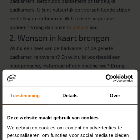
badkamers, betonlook badkamers of landelijke
badkamers. U kunt natuurlijk ook verschillende stijlen
met elkaar combineren. Wilt u meer inspiratie
opdoen? Vraag dan onze
brochure
aan.
2. Wensen in kaart brengen
Wilt u een deel van de badkamer of de gehele
badkamer renoveren? En wilt u bijvoorbeeld een
inloopdouche, instapbad of een douche-wc? Breng
uw eigen wensen in kaart, zodat u over een paar
weken een badkamer hebt die volledig aan uw
behoeftes voldoet.
Toestemming
Details
Over
3. Gratis thuisadvies en inmeten
We nemen graag samen alle mogelijkheden door
Deze website maakt gebruik van cookies
tijdens een
gratis en vrijblijvend adviesgesprek aan
We gebruiken cookies om content en advertenties te
huis
bij u in Twente. We meten dan ook uw badkamer
personaliseren, om functies voor social media te bieden
op. Vervolgens krijgt u een vrijblijvende offerte van