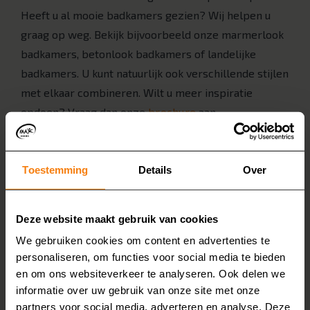
Heeft u al mooie badkamers gezien? Wij helpen u
graag op weg. Bekijk bijvoorbeeld onze marmerlook
badkamers, betonlook badkamers of landelijke
badkamers. U kunt natuurlijk ook verschillende stijlen
met elkaar combineren. Wilt u meer inspiratie
opdoen? Vraag dan onze
brochure
aan.
2. Wensen in kaart brengen
Wilt u een deel van de badkamer of de gehele
Toestemming
Details
Over
badkamer renoveren? En wilt u bijvoorbeeld een
inloopdouche, instapbad of een douche-wc? Breng
uw eigen wensen in kaart, zodat u over een paar
Deze website maakt gebruik van cookies
weken een badkamer hebt die volledig aan uw
We gebruiken cookies om content en advertenties te
behoeftes voldoet.
personaliseren, om functies voor social media te bieden
en om ons websiteverkeer te analyseren. Ook delen we
3. Gratis thuisadvies en inmeten
informatie over uw gebruik van onze site met onze
We nemen graag samen alle mogelijkheden door
partners voor social media, adverteren en analyse. Deze