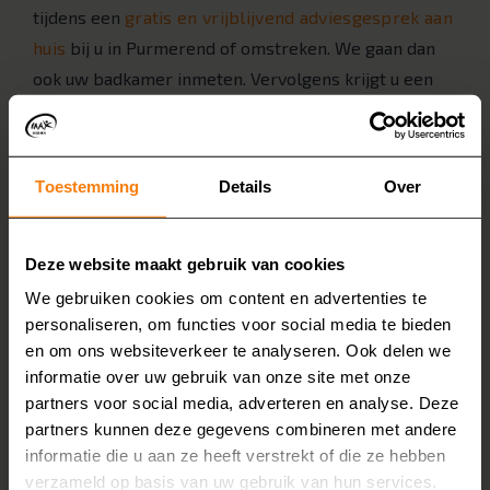
tijdens een
gratis en vrijblijvend adviesgesprek aan
huis
bij u in Purmerend of omstreken. We gaan dan
ook uw badkamer inmeten. Vervolgens krijgt u een
vrijblijvende offerte van de nieuwe badkamer.
4. Demonteren en afvoeren
Als alles akkoord is, beginnen we met het
Toestemming
Details
Over
demonteren van uw oude badkamer. Het materiaal
voeren we af, zodat u daar geen omkijken naar heeft.
Deze website maakt gebruik van cookies
5. Nieuwe badkamer installeren
We gebruiken cookies om content en advertenties te
Onze eigen monteurs installeren vervolgens de
personaliseren, om functies voor social media te bieden
badkamer bij u in Purmerend. Ze laten de badkamer
en om ons websiteverkeer te analyseren. Ook delen we
informatie over uw gebruik van onze site met onze
bezemschoon achter. Vervolgens kunt u genieten van
partners voor social media, adverteren en analyse. Deze
uw nieuwe badkamer!
partners kunnen deze gegevens combineren met andere
Kosten van een
informatie die u aan ze heeft verstrekt of die ze hebben
verzameld op basis van uw gebruik van hun services.