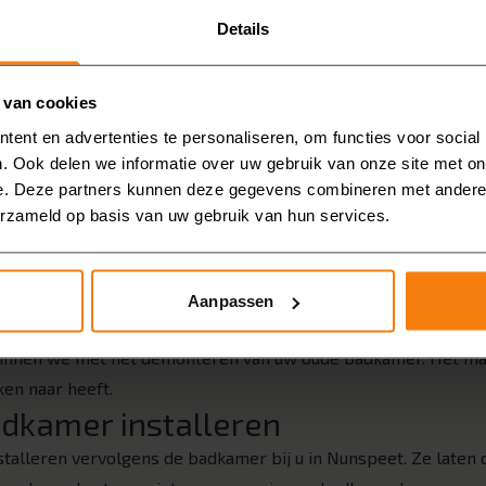
Details
 kaart brengen
badkamer of de gehele badkamer renoveren? En wilt u bijvoor
 van cookies
e-wc? Breng uw eigen wensen in kaart, zodat u over een paa
ent en advertenties te personaliseren, om functies voor social
w behoeftes voldoet.
. Ook delen we informatie over uw gebruik van onze site met on
uisadvies en inmeten
e. Deze partners kunnen deze gegevens combineren met andere i
erzameld op basis van uw gebruik van hun services.
lle mogelijkheden door tijdens een
gratis en vrijblijvend a
ken. We gaan dan ook uw badkamer inmeten. Vervolgens krijgt 
badkamer.
Aanpassen
en en afvoeren
eginnen we met het demonteren van uw oude badkamer. Het mat
ken naar heeft.
dkamer installeren
talleren vervolgens de badkamer bij u in Nunspeet. Ze laten