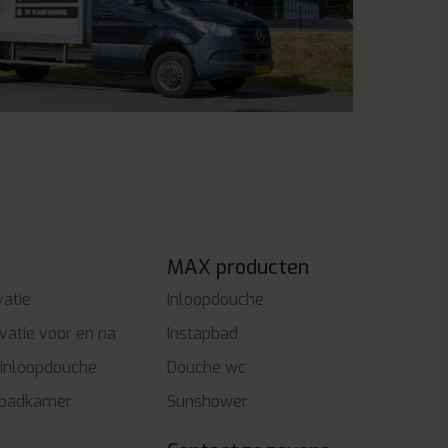
MAX producten
atie
Inloopdouche
atie voor en na
Instapbad
inloopdouche
Douche wc
 badkamer
Sunshower