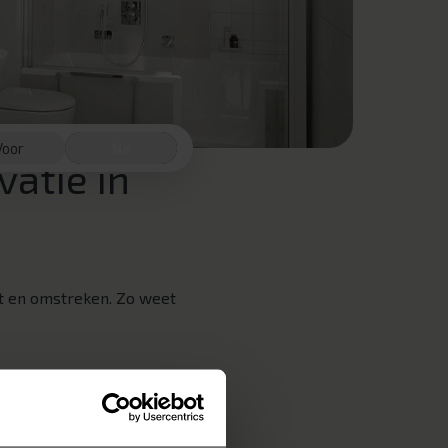
Voor
Na
atie in
t en omstreken. Zo weet
en? Wij helpen u graag
ndelijke badkamers. U
ie opdoen? Vraag dan