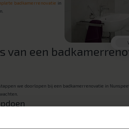
plete badkamerrenovatie
in
n.
s van een badkamerrenov
t
 stappen we doorlopen bij een badkamerrenovatie in Nunspee
rwachten.
 opdoen
gint met inspiratie opdoen. Heeft u al mooie badkamers gezi
beeld onze marmerlook badkamers, betonlook badkamers of la
chillende stijlen met elkaar combineren. Wilt u meer inspirat