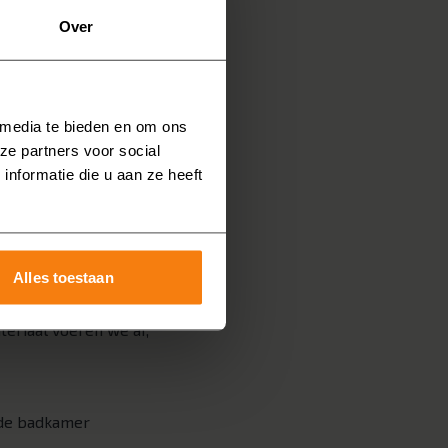
Over
beeld een inloopdouche,
r weken een badkamer
 media te bieden en om ons
ze partners voor social
nformatie die u aan ze heeft
dviesgesprek aan huis
bij
u een vrijblijvende
Alles toestaan
eriaal voeren we af,
 de badkamer