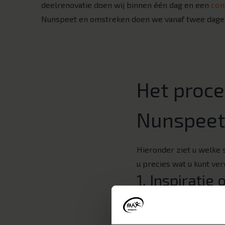
deelrenovatie doen wij binnen één dag en een
com
Nunspeet en omstreken doen we vanaf twee dage
Het proce
Nunspee
Hieronder ziet u welke
u precies wat u kunt ve
1. Inspiratie
Een nieuwe badkamer be
op weg. Bekijk bijvoor
kunt natuurlijk ook vers