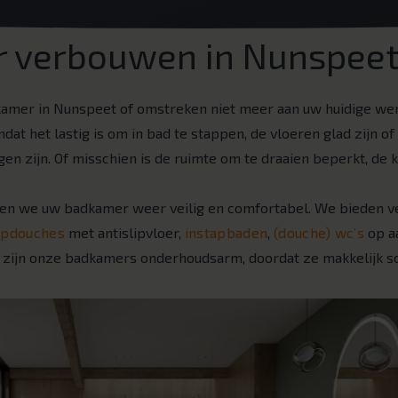
 verbouwen in Nunspee
dkamer in Nunspeet of omstreken niet meer aan uw huidige we
dat het lastig is om in bad te stappen, de vloeren glad zijn 
gen zijn. Of misschien is de ruimte om te draaien beperkt, de k
n we uw badkamer weer veilig en comfortabel. We bieden v
opdouches
met antislipvloer,
instapbaden
,
(douche) wc’s
op a
 zijn onze badkamers onderhoudsarm, doordat ze makkelijk sc