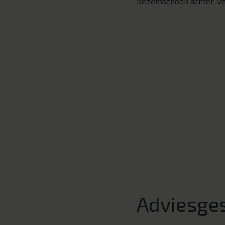
bezemschoon achter. Ve
Adviesge