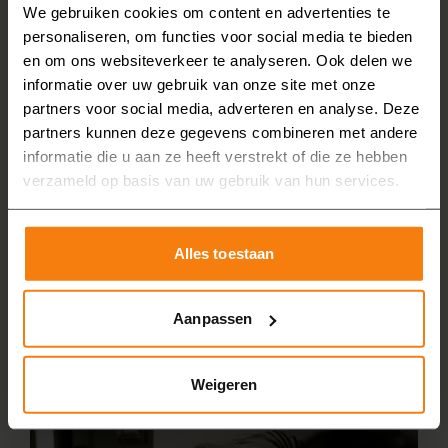
We gebruiken cookies om content en advertenties te
We nemen graag samen alle mogelijkheden door
personaliseren, om functies voor social media te bieden
tijdens een
gratis en vrijblijvend adviesgesprek aan
en om ons websiteverkeer te analyseren. Ook delen we
huis
bij u in Noord-Brabant. We meten dan ook uw
informatie over uw gebruik van onze site met onze
badkamer op. Vervolgens krijgt u een vrijblijvende
partners voor social media, adverteren en analyse. Deze
offerte van de nieuwe badkamer.
partners kunnen deze gegevens combineren met andere
informatie die u aan ze heeft verstrekt of die ze hebben
4. Demonteren en afvoeren
verzameld op basis van uw gebruik van hun services.
Als alles akkoord is, beginnen we met het
demonteren van uw oude badkamer. Het materiaal
voeren we af, zodat u daar geen omkijken naar heeft.
Alles toestaan
5. Nieuwe badkamer installeren
Aanpassen
Onze eigen monteurs installeren vervolgens de
badkamer bij u in Noord-Brabant. Ze laten de
badkamer bezemschoon achter. Vervolgens kunt u
Weigeren
genieten van uw nieuwe badkamer!