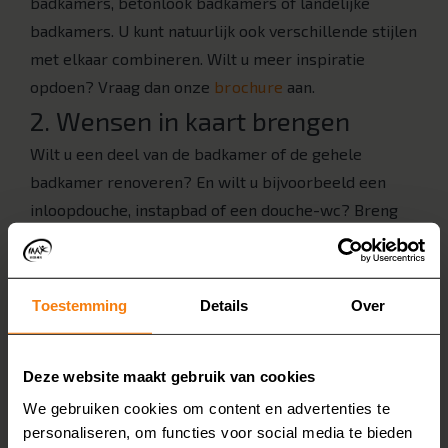
badkamers, betonlook badkamers of landelijke
badkamers. U kunt natuurlijk ook verschillende stijlen
met elkaar combineren. Wilt u meer inspiratie
opdoen? Vraag dan onze
brochure
aan.
2. Wensen in kaart brengen
Wilt u een deel van de badkamer of de gehele
badkamer renoveren? En wilt u bijvoorbeeld een
inloopdouche, instapbad of een douche-wc? Breng
uw eigen wensen in kaart, zodat u over een paar
weken een badkamer hebt die volledig aan uw
behoeftes voldoet.
Toestemming
Details
Over
3. Gratis thuisadvies en inmeten
We nemen graag samen alle mogelijkheden door
Deze website maakt gebruik van cookies
tijdens een
gratis en vrijblijvend adviesgesprek aan
We gebruiken cookies om content en advertenties te
huis
bij u in Limburg. We meten dan ook uw
personaliseren, om functies voor social media te bieden
badkamer op. Vervolgens krijgt u een vrijblijvende