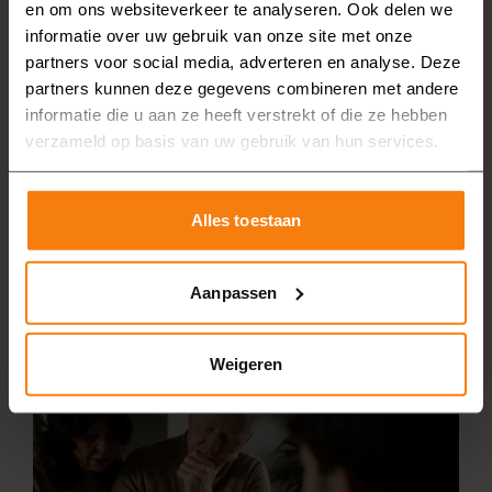
en om ons websiteverkeer te analyseren. Ook delen we
offerte van de nieuwe badkamer.
informatie over uw gebruik van onze site met onze
4. Demonteren en afvoeren
partners voor social media, adverteren en analyse. Deze
partners kunnen deze gegevens combineren met andere
Als alles akkoord is, beginnen we met het
informatie die u aan ze heeft verstrekt of die ze hebben
demonteren van uw oude badkamer. Het materiaal
verzameld op basis van uw gebruik van hun services.
voeren we af, zodat u daar geen omkijken naar heeft.
5. Nieuwe badkamer installeren
Alles toestaan
Onze eigen monteurs installeren vervolgens de
badkamer bij u in Limburg. Ze laten de badkamer
Aanpassen
bezemschoon achter. Vervolgens kunt u genieten van
uw nieuwe badkamer!
Weigeren