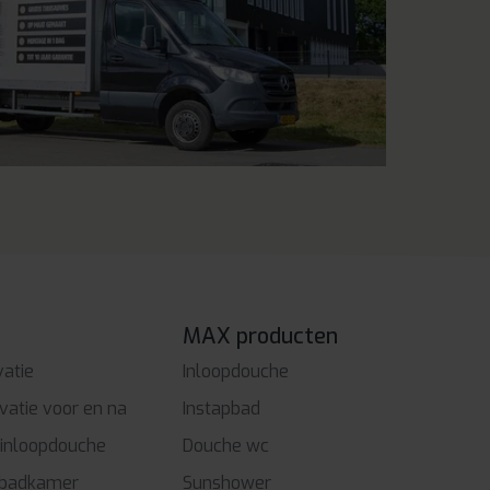
MAX producten
atie
Inloopdouche
atie voor en na
Instapbad
inloopdouche
Douche wc
 badkamer
Sunshower