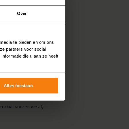
ndelijke badkamers. U
ie opdoen? Vraag dan
Over
beeld een inloopdouche,
 media te bieden en om ons
r weken een badkamer
ze partners voor social
nformatie die u aan ze heeft
dviesgesprek aan huis
bij
t u een vrijblijvende
Alles toestaan
eriaal voeren we af,