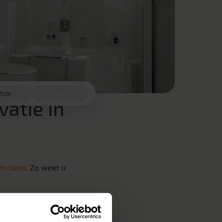
Voor
Na
atie in
Holland
. Zo weet u
en? Wij helpen u graag