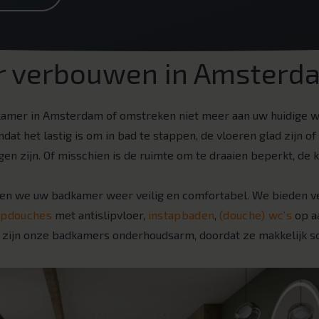
 verbouwen in Amsterd
dkamer in Amsterdam of omstreken niet meer aan uw huidige 
dat het lastig is om in bad te stappen, de vloeren glad zijn 
gen zijn. Of misschien is de ruimte om te draaien beperkt, de k
n we uw badkamer weer veilig en comfortabel. We bieden v
opdouches
met antislipvloer,
instapbaden
,
(douche) wc’s
op a
 zijn onze badkamers onderhoudsarm, doordat ze makkelijk sc