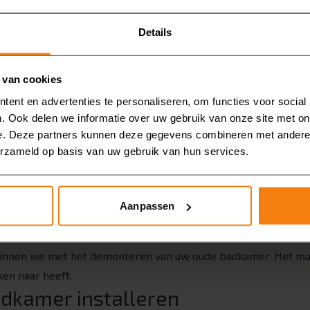
beeld onze marmerlook badkamers, betonlook badkamers of la
chillende stijlen met elkaar combineren. Wilt u meer inspirat
Details
 kaart brengen
 van cookies
badkamer of de gehele badkamer renoveren? En wilt u bijvoor
ent en advertenties te personaliseren, om functies voor social
e-wc? Breng uw eigen wensen in kaart, zodat u over een paa
. Ook delen we informatie over uw gebruik van onze site met on
w behoeftes voldoet.
e. Deze partners kunnen deze gegevens combineren met andere i
uisadvies en inmeten
erzameld op basis van uw gebruik van hun services.
lle mogelijkheden door tijdens een
gratis en vrijblijvend a
eken. We gaan dan ook uw badkamer inmeten. Vervolgens krijg
Aanpassen
badkamer.
en en afvoeren
eginnen we met het demonteren van uw oude badkamer. Het mat
ken naar heeft.
dkamer installeren