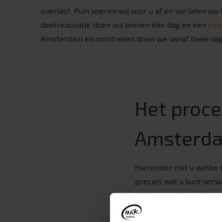
overlast. Puin voeren wij voor u af en we laten u
deelrenovatie doen wij binnen één dag en een
com
Amsterdam en omstreken doen we vanaf twee da
Het proce
Amsterd
Hieronder ziet u welke
precies wat u kunt verw
1. Inspiratie
Een nieuwe badkamer be