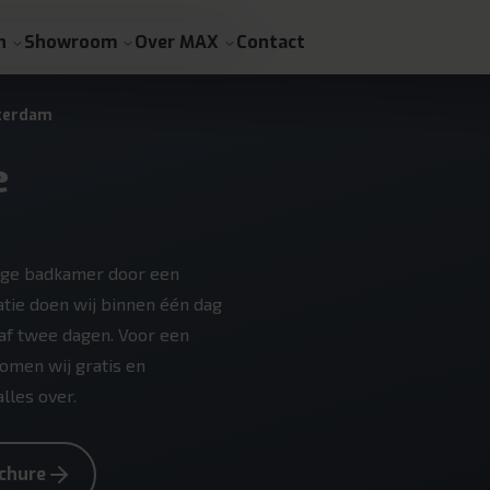
n
Showroom
Over MAX
Contact
terdam
e
ige badkamer door een
tie doen wij binnen één dag
f twee dagen. Voor een
men wij gratis en
alles over.
chure