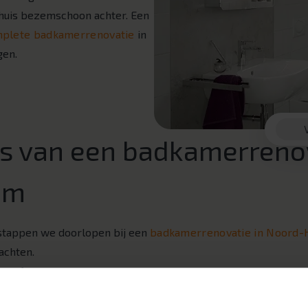
w huis bezemschoon achter. Een
plete badkamerrenovatie
in
gen.
s van een badkamerrenov
am
 stappen we doorlopen bij een
badkamerrenovatie in Noord-
achten.
 opdoen
gint met inspiratie opdoen. Heeft u al mooie badkamers gezi