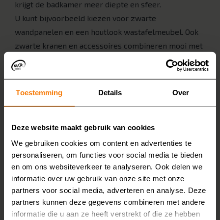
krijgt de badkamer meer diepte en sfeer.
U kunt bijvoorbeeld kiezen voor zwarte
wandpanelen en een houtlook wastafelmeubel. Ook
zwarte kranen en accessoires combineren mooi met
houtlook. Zo ontstaat er een chique badkamer met
een natuurlijke touch.
Toestemming
Details
Over
Betonlook met houtlook
combineren
Deze website maakt gebruik van cookies
We gebruiken cookies om content en advertenties te
De combinatie van betonlook en houtlook is stoer én
personaliseren, om functies voor social media te bieden
warm. Betonlook heeft een robuuste, grijze
en om ons websiteverkeer te analyseren. Ook delen we
uitstraling. Houtlook maakt het zachter en
informatie over uw gebruik van onze site met onze
vriendelijker. Samen geven ze de badkamer een
partners voor social media, adverteren en analyse. Deze
moderne, maar toch uitnodigende sfeer.
partners kunnen deze gegevens combineren met andere
informatie die u aan ze heeft verstrekt of die ze hebben
Kies bijvoorbeeld voor een betonlook vloer en een