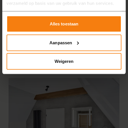
verzameld op basis van uw gebruik van hun services.
houten wandmeubel. Of combineer betonlook
wandpanelen met een houten nis of plank. Ook in de
douche kunnen beide materialen goed samen worden
Alles toestaan
gebruikt.
Bij MAX Badkamers zijn zowel betonlook als
Aanpassen
houtlook beschikbaar als wandpanelen. Deze zijn
veilig, waterdicht en eenvoudig schoon te maken.
Ideaal voor wie een mooie én onderhoudsvriendelijke
Weigeren
badkamer wil.