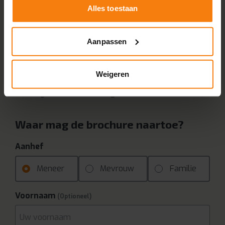
Alles toestaan
gratis brochure
!
36 pagina’s vol met
mogelijkheden voor uw
Aanpassen
badkamer
Met
voor- en nafoto’s
van onze klanten
Weigeren
10.000+ tevreden klanten
gingen u voor
Ontvang direct een
korting
t.w.v. maximaal
€ 2.000,-
Waar mag de brochure naartoe?
Aanhef
Meneer
Mevrouw
Familie
Voornaam
(Optioneel)