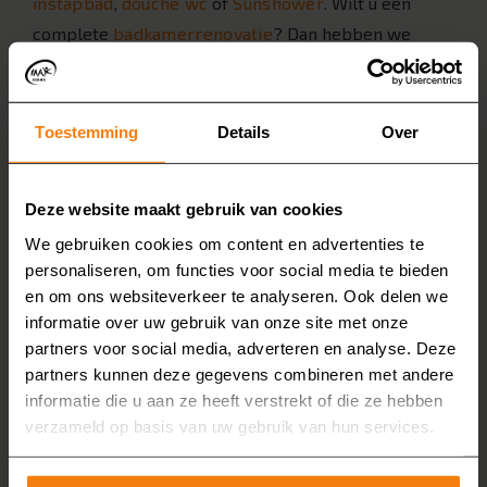
instapbad
,
douche wc
of
Sunshower
. Wilt u een
complete
badkamerrenovatie
? Dan hebben we
minimaal twee dagen nodig. De snelle renovatie
zorgt ervoor dat u niet lang in de puin zit.
Toestemming
Details
Over
Deze website maakt gebruik van cookies
We gebruiken cookies om content en advertenties te
personaliseren, om functies voor social media te bieden
en om ons websiteverkeer te analyseren. Ook delen we
informatie over uw gebruik van onze site met onze
partners voor social media, adverteren en analyse. Deze
partners kunnen deze gegevens combineren met andere
informatie die u aan ze heeft verstrekt of die ze hebben
verzameld op basis van uw gebruik van hun services.
Ja, ik ontvang graag de