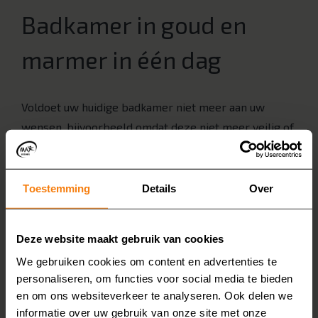
Badkamer in goud en
marmer in één dag
Voldoet uw huidige badkamer niet meer aan uw
wensen, bijvoorbeeld omdat deze niet meer veilig of
comfortabel is? Wij voeren binnen één dag een
deelrenovatie uit. Een deelrenovatie is bijvoorbeeld
het plaatsen van een nieuwe
inloopdouche
,
Toestemming
Details
Over
instapbad
,
douche wc
of
Sunshower
. Wilt u een
complete
badkamerrenovatie
? Dan hebben we
Deze website maakt gebruik van cookies
minimaal twee dagen nodig. De snelle renovatie
We gebruiken cookies om content en advertenties te
zorgt ervoor dat u niet lang in de puin zit.
personaliseren, om functies voor social media te bieden
en om ons websiteverkeer te analyseren. Ook delen we
informatie over uw gebruik van onze site met onze