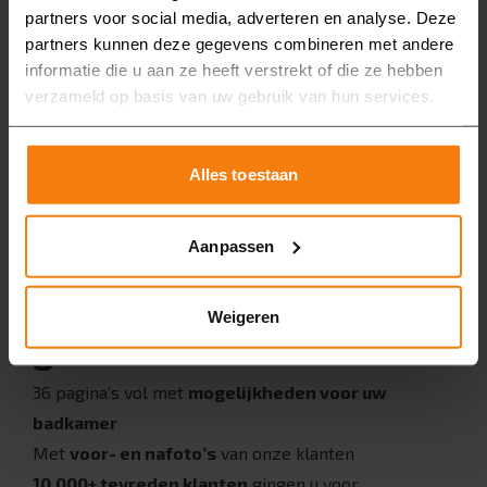
partners voor social media, adverteren en analyse. Deze
partners kunnen deze gegevens combineren met andere
informatie die u aan ze heeft verstrekt of die ze hebben
verzameld op basis van uw gebruik van hun services.
Alles toestaan
Aanpassen
Ja, ik ontvang graag de
Weigeren
gratis brochure
!
36 pagina’s vol met
mogelijkheden voor uw
badkamer
Met
voor- en nafoto’s
van onze klanten
10.000+ tevreden klanten
gingen u voor