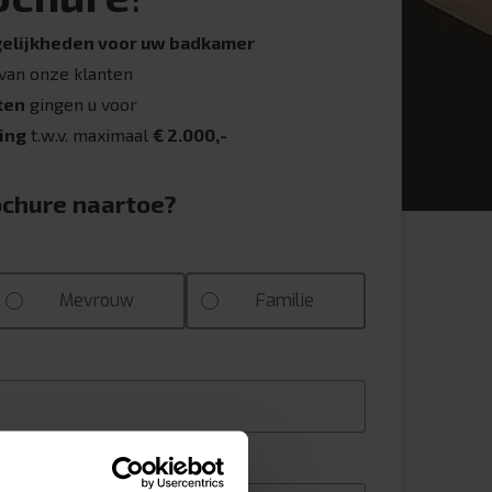
elijkheden voor uw badkamer
van onze klanten
ten
gingen u voor
ing
t.w.v. maximaal
€ 2.000,-
chure naartoe?
Mevrouw
Familie