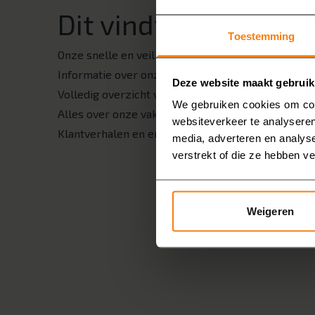
Dit vindt u in onze 
Toestemming
Onze snelle en veilige doucheoplossingen
Informatie over onze renovatie in één dag
Deze website maakt gebruik
Volledig overzicht van ons assortiment en onze kl
We gebruiken cookies om cont
Alles over onze vakkundige werkwijze
websiteverkeer te analyseren
Klantverhalen en ervaringen met MAX Badkamers
media, adverteren en analys
verstrekt of die ze hebben v
Weigeren