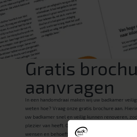
Gratis broch
aanvragen
In een handomdraai maken wij uw badkamer veilig 
weten hoe? Vraag onze gratis brochure aan. Hierin 
uw badkamer snel en veilig kunnen renoveren, zod
plezier van heeft. Ontdek onze oplossingen voor 
wensen en behoeften.