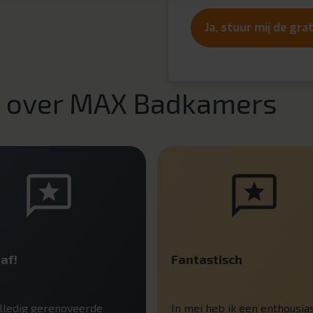
Ja, stuur mij de gra
n over MAX Badkamers
af!
Fantastisch
lledig gerenoveerde
In mei heb ik een enthousia