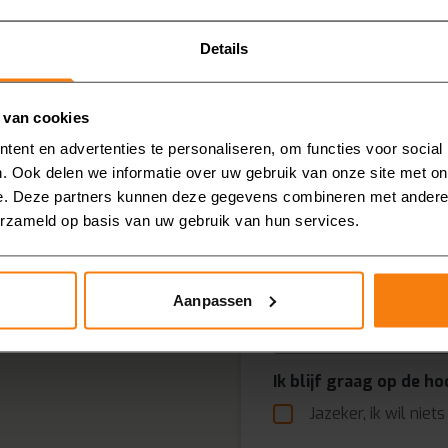
brochure:
Details
E-mailadres
 van cookies
europties
ent en advertenties te personaliseren, om functies voor social
Telefoonnummer
. Ook delen we informatie over uw gebruik van onze site met on
e. Deze partners kunnen deze gegevens combineren met andere i
erzameld op basis van uw gebruik van hun services.
Hoe wilt u de brochur
Aanpassen
Via e-mai
Ik blijf graag op de h
Jazeker, ik wil niet