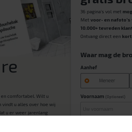
36 pagina’s vol met
mog
Met
voor- en nafoto’s
10.000+ tevreden klan
Ontvang direct een
kort
Waar mag de bro
ure
Aanhef
Meneer
en comfortabel. Wilt u
Voornaam
(Optioneel)
vindt u alles over hoe wij
at u er weer jarenlang
een badkamer die past bij uw
Achternaam