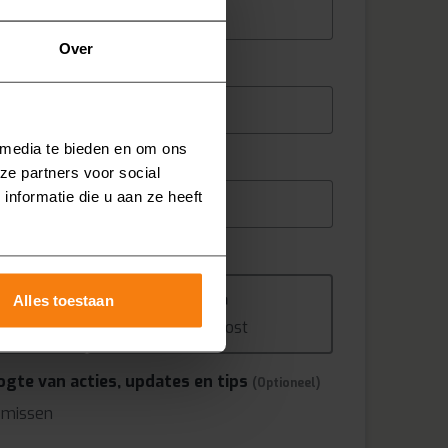
Over
 media te bieden en om ons
ze partners voor social
nformatie die u aan ze heeft
e ontvangen?
Alles toestaan
l
Per post
oogte van acties, updates en tips
(Optioneel)
s missen