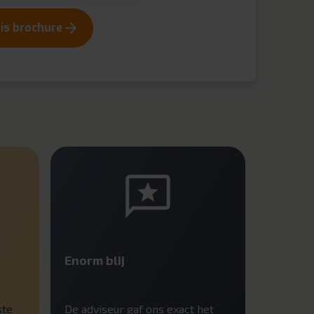
tis brochure
Enorm blij
ste
De adviseur gaf ons exact het