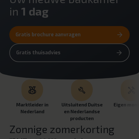
in
1 dag
Gratis brochure aanvragen
Gratis thuisadvies
Marktleider in
Uitsluitend Duitse
Eigen mon
Nederland
en Nederlandse
producten
Zonnige zomerkorting