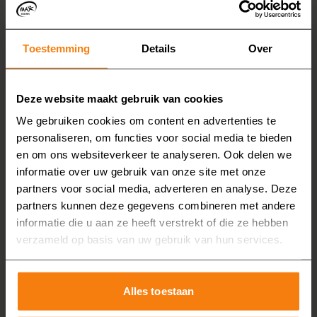
telef
uw badkamer. Aan de hand van het
het m
adviesgesprek maakt de adviseur
n.
mont
Toestemming
Details
Over
een offerte op maat voor u.
Deze website maakt gebruik van cookies
Over MAX Badkamers
We gebruiken cookies om content en advertenties te
personaliseren, om functies voor social media te bieden
en om ons websiteverkeer te analyseren. Ook delen we
Bij MAX Badkamers combineren we vakmanschap
informatie over uw gebruik van onze site met onze
partners voor social media, adverteren en analyse. Deze
met persoonlijke aandacht. Wat ooit begon als een
partners kunnen deze gegevens combineren met andere
familiebedrijf, is inmiddels uitgegroeid tot een
informatie die u aan ze heeft verstrekt of die ze hebben
gerenommeerd bedrijf waar kwaliteit en service
verzameld op basis van uw gebruik van hun services.
voorop staan. Met jarenlange ervaring begeleiden
we u van het eerste advies tot een volledige,
zorgeloze renovatie. Het resultaat? Een badkamer
Alles toestaan
die comfortabel, veilig én mooi badkamers is.